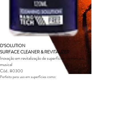
D’SOLUTION
SURFACE CLEANER & REVITALIZER
Inovação em revitalização de superfícies no mercado
musical
Cód.. 80300
Perfeito para uso em superfícies como:
•
Painéis
de teclados e teclas
• Corpos de violão (laqueados), guitarra e baixo • Violinos
(laqueados)
• Todo tipo de encordoamento
• Ferragens de bateria
• Pontes e tarraxas de instrumentos
• Peles porosas de bateria
• Instrumentos de sopro
• Hardwares de mesas de som